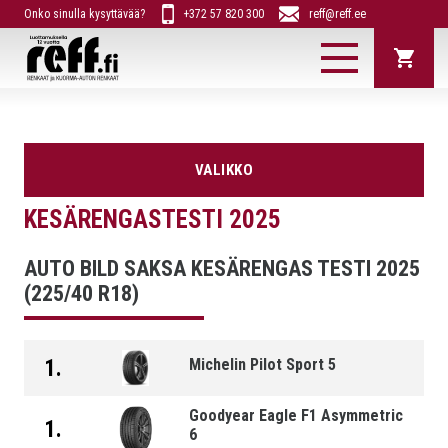
Onko sinulla kysyttävää?
+372 57 820 300
reff@reff.ee
KAUPPA
VALIKKO
TRAKTORIN RENKAAT
Henkiloauto
Maasturi
KESÄRENGASTESTI 2025
Kuorma-auto
Uudet merkit
GOODYEAR
Traktorin renkaat
Traktorin
MITEN OSTAA
Suosittelee
Pakettiauto
renkaan
TRUCKFORCE
AUTO BILD SAKSA KESÄRENGAS TESTI 2025
nastoitus
KULJETUS
(225/40 R18)
TUOTTEIDEN SAATAVUUS
RENKAIDEN
VALMISTAJAT
OVATKO RENKAAT UUSIA?
1.
Michelin Pilot Sport 5
TAKUU
OSTOTIEDOT
Goodyear Eagle F1 Asymmetric
YLEISEHDOT
1.
6