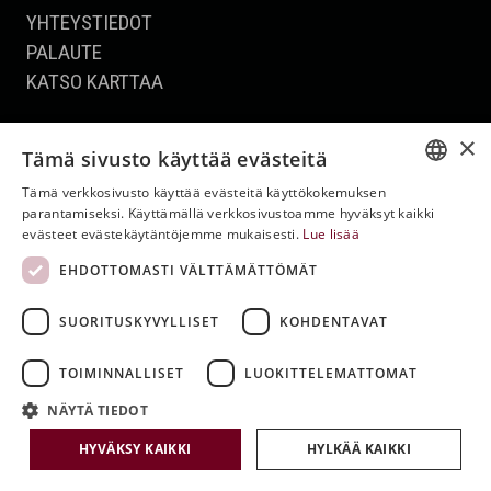
YHTEYSTIEDOT
PALAUTE
KATSO KARTTAA
×
REFF.EE
Tämä sivusto käyttää evästeitä
Tämä verkkosivusto käyttää evästeitä käyttökokemuksen
ESTONIAN
parantamiseksi. Käyttämällä verkkosivustoamme hyväksyt kaikki
evästeet evästekäytäntöjemme mukaisesti.
Lue lisää
ENGLISH
EHDOTTOMASTI VÄLTTÄMÄTTÖMÄT
RUSSIAN
Menestyvä Virolainen Yritys 2022
Hyvä A
FINNISH
SUORITUSKYVYLLISET
KOHDENTAVAT
TOIMINNALLISET
LUOKITTELEMATTOMAT
NÄYTÄ TIEDOT
HYVÄKSY KAIKKI
HYLKÄÄ KAIKKI