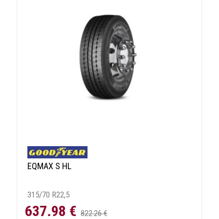
EQMAX S HL
315/70 R22,5
637.98 €
822.26 €