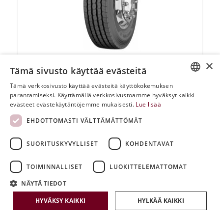
×
Tämä sivusto käyttää evästeitä
Tämä verkkosivusto käyttää evästeitä käyttökokemuksen
ESTONIAN
parantamiseksi. Käyttämällä verkkosivustoamme hyväksyt kaikki
evästeet evästekäytäntöjemme mukaisesti.
Lue lisää
ENGLISH
Omnitrac S
EHDOTTOMASTI VÄLTTÄMÄTTÖMÄT
RUSSIAN
385/65 R22,5
FINNISH
SUORITUSKYVYLLISET
KOHDENTAVAT
585.90 €
893.94 €
TOIMINNALLISET
LUOKITTELEMATTOMAT
NÄYTÄ TIEDOT
KATSO TUOTE
HYVÄKSY KAIKKI
HYLKÄÄ KAIKKI