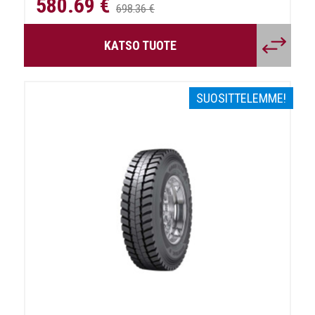
580.69 €
698.36 €
KATSO TUOTE
SUOSITTELEMME!