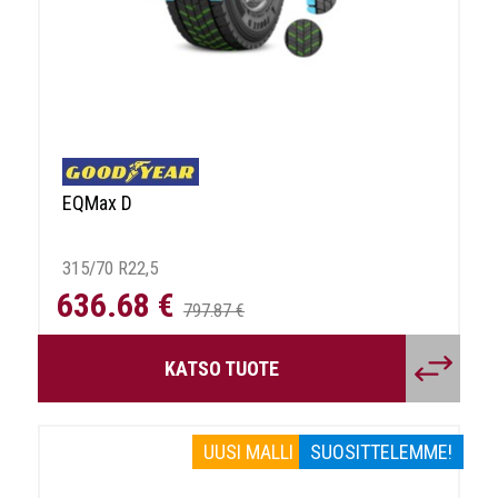
EQMax D
315/70 R22,5
636.68 €
797.87 €
KATSO TUOTE
UUSI MALLI
SUOSITTELEMME!