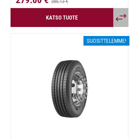
386.13 €
Kesärengastesti
Talvirengastesti
2023
2023
KATSO TUOTE
SUOSITTELEMME!