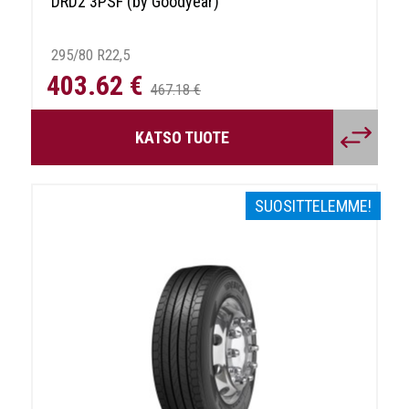
DRD2 3PSF (by Goodyear)
295/80 R22,5
403.62 €
467.18 €
KATSO TUOTE
SUOSITTELEMME!