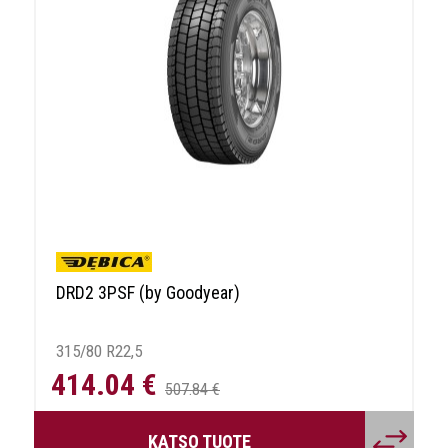
DRD2 3PSF (by Goodyear)
315/80 R22,5
414.04 €
507.84 €
KATSO TUOTE